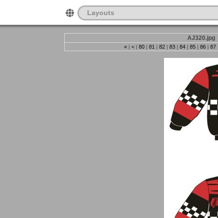
Layouts
AJ320.jpg
«
|
<
|
80
|
81
|
82
|
83
|
84
|
85
|
86
|
87