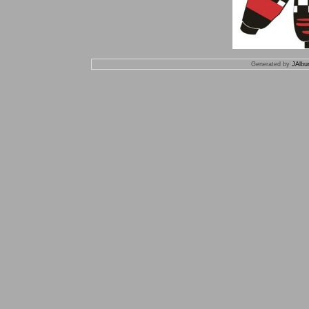
Generated by
JAlbu