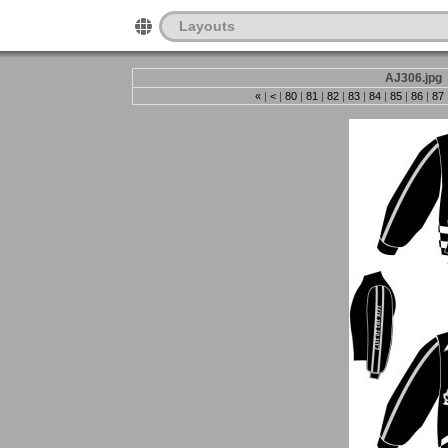
Layouts
AJ306.jpg
«
|
<
|
80
|
81
|
82
|
83
|
84
|
85
|
86
|
87