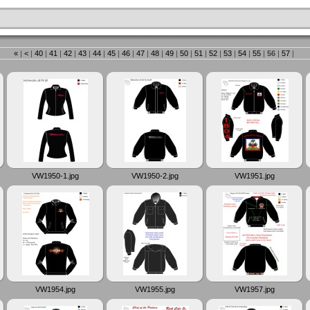
«
|
<
|
40
|
41
|
42
|
43
|
44
|
45
|
46
|
47
|
48
|
49
|
50
|
51
|
52
|
53
|
54
|
55
|
56
|
57
|
VW1950-1.jpg
VW1950-2.jpg
VW1951.jpg
VW1954.jpg
VW1955.jpg
VW1957.jpg