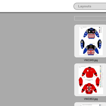
Layouts
VW1949.jpg
VW1953.jpg