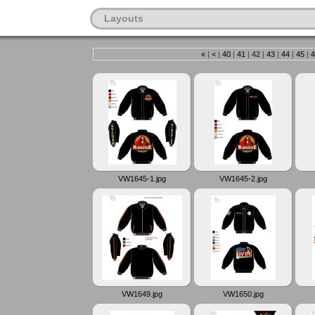
Layouts
«
|
<
|
40
|
41
|
42
|
43
|
44
|
45
|
4
VW1645-1.jpg
VW1645-2.jpg
VW1649.jpg
VW1650.jpg