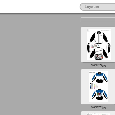
Layouts
VW1753.jpg
VW1762.jpg