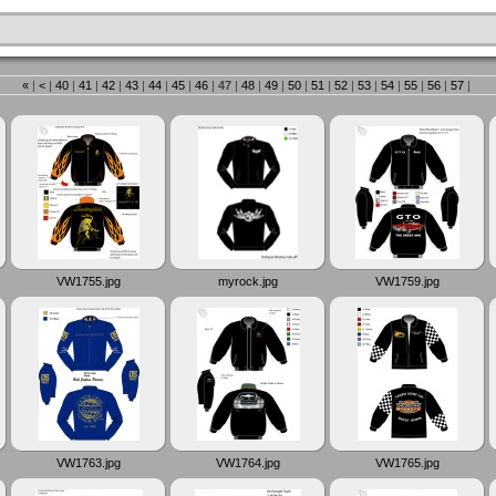
«
|
<
|
40
|
41
|
42
|
43
|
44
|
45
|
46
|
47
|
48
|
49
|
50
|
51
|
52
|
53
|
54
|
55
|
56
|
57
|
VW1755.jpg
myrock.jpg
VW1759.jpg
VW1763.jpg
VW1764.jpg
VW1765.jpg