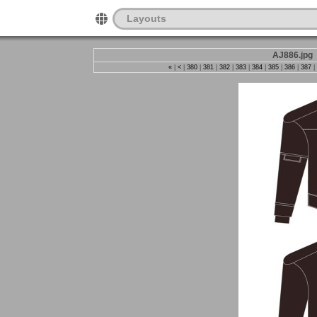
Layouts
AJ886.jpg
«
|
<
|
380
|
381
|
382
|
383
|
384
|
385
|
386
|
387
|