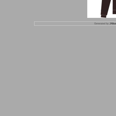
Generated by
JAlbu