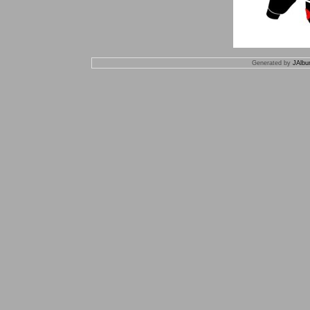
Generated by
JAlbu