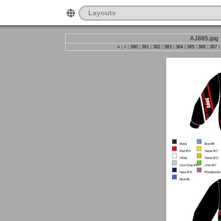
Layouts
AJ885.jpg
«
|
<
|
380
|
381
|
382
|
383
|
384
|
385
|
386
|
387
|