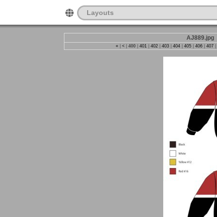
Layouts
AJ889.jpg
«
|
<
|
400
|
401
|
402
|
403
|
404
|
405
|
406
|
407