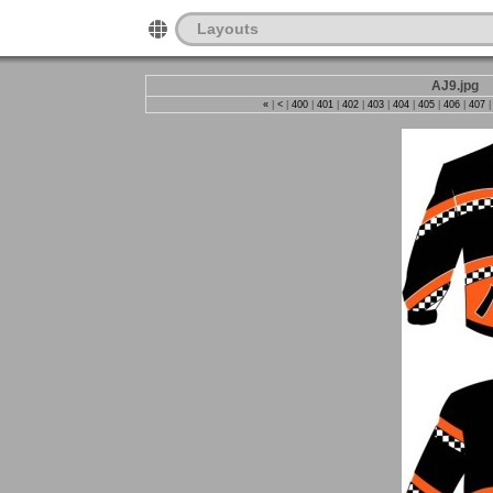
Layouts
AJ9.jpg
«
|
<
|
400
|
401
|
402
|
403
|
404
|
405
|
406
|
407