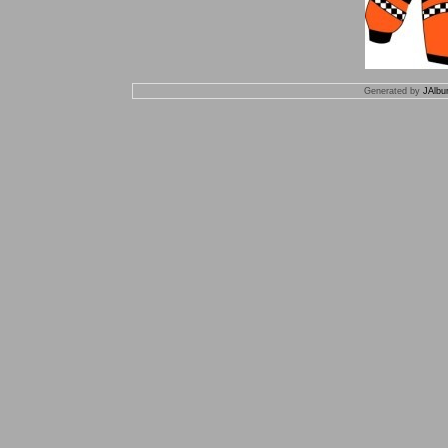
Generated by
JAlbu