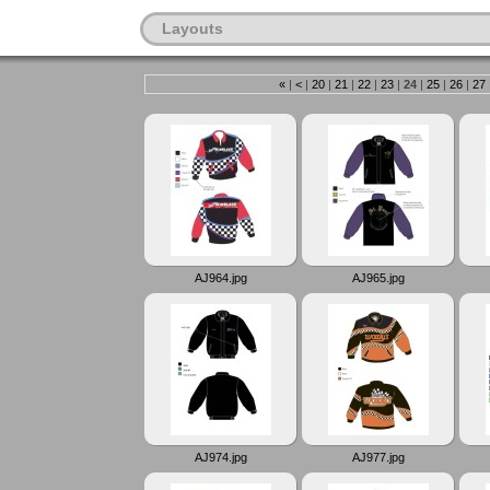
Layouts
«
|
<
|
20
|
21
|
22
|
23
|
24
|
25
|
26
|
27
AJ964.jpg
AJ965.jpg
AJ974.jpg
AJ977.jpg