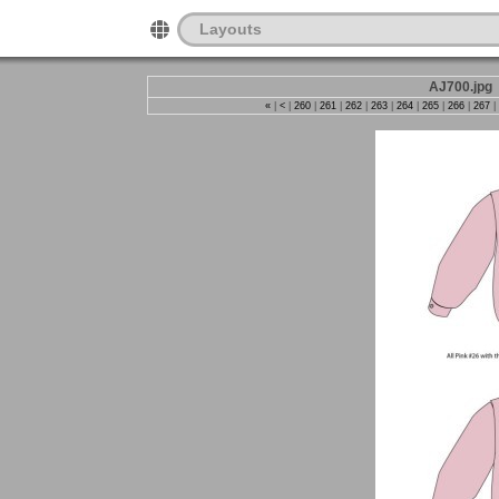
Layouts
AJ700.jpg
«
|
<
|
260
|
261
|
262
|
263
|
264
|
265
|
266
|
267
|