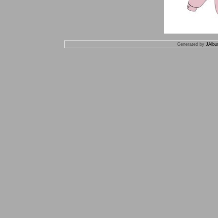
Generated by
JAlbu