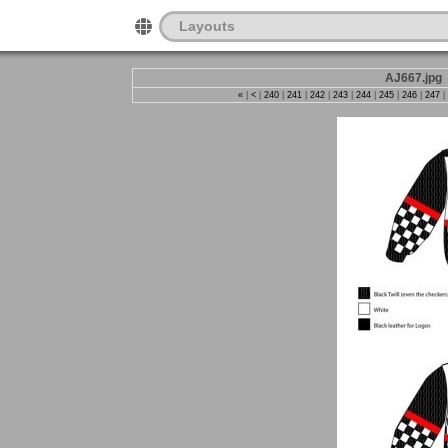
Layouts
AJ667.jpg
«
|
<
|
240
|
241
|
242
|
243
|
244
|
245
|
246
|
247
|