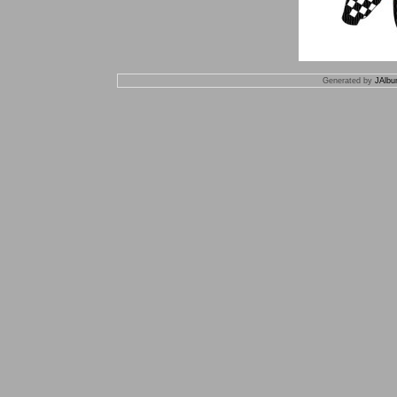
Generated by
JAlbu