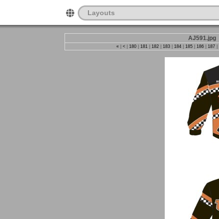
Layouts
AJ591.jpg
«
|
<
|
180
|
181
|
182
|
183
|
184
|
185
|
186
|
187
|