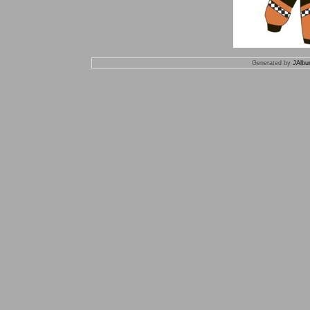
Generated by
JAlbu