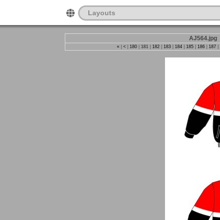
Layouts
AJ564.jpg
«
|
<
|
180
|
181
|
182
|
183
|
184
|
185
|
186
|
187
|