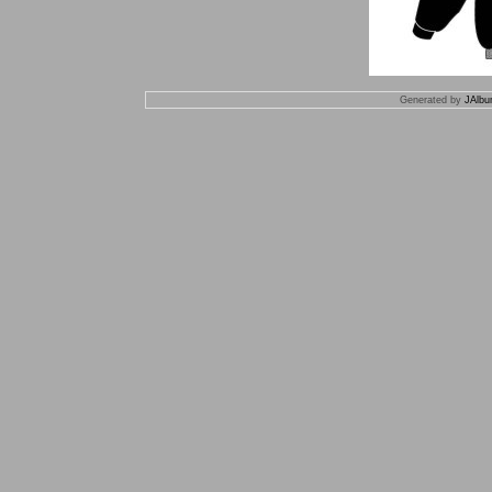
Generated by
JAlbu