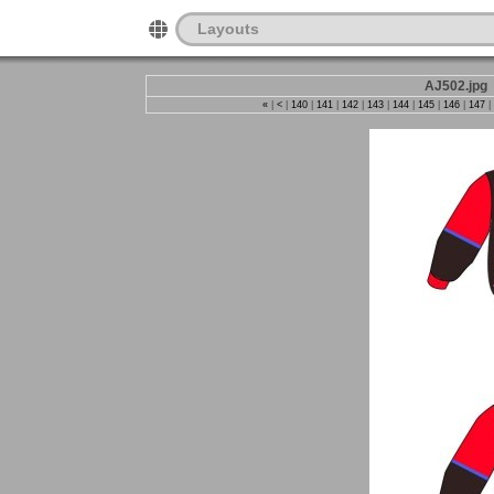
Layouts
AJ502.jpg
«
|
<
|
140
|
141
|
142
|
143
|
144
|
145
|
146
|
147
|