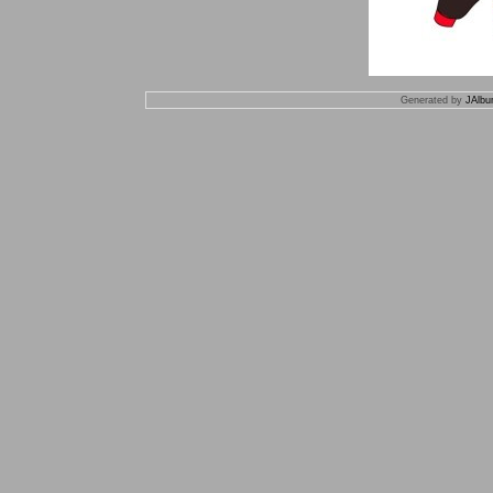
Generated by
JAlbu